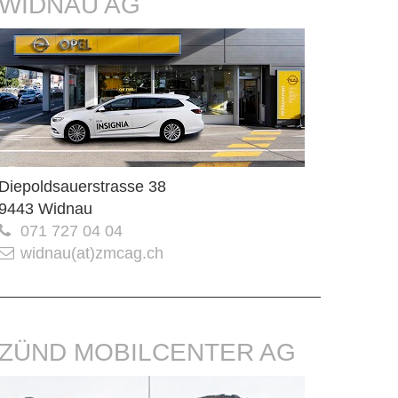
WIDNAU AG
Diepoldsauerstrasse 38
9443 Widnau
071 727 04 04
widnau(at)zmcag.ch
ZÜND MOBILCENTER AG