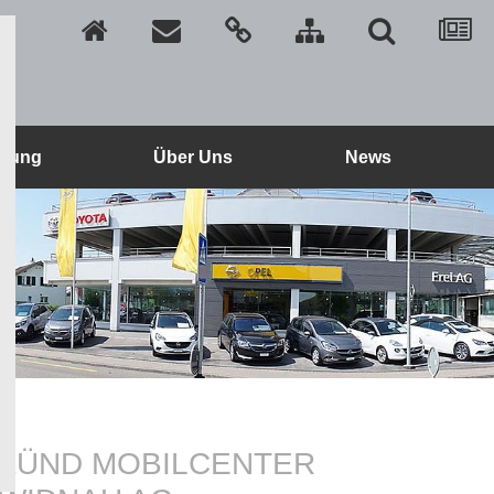
etung
Über Uns
News
ZÜND MOBILCENTER